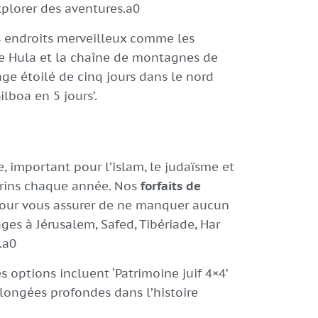
plorer des aventures.a0
s endroits merveilleux comme les
 de Hula et la chaîne de montagnes de
ge étoilé de cinq jours dans le nord
lboa en 5 jours’.
re, important pour l’islam, le judaïsme et
lerins chaque année. Nos
forfaits de
pour vous assurer de ne manquer aucun
ges à Jérusalem, Safed, Tibériade, Har
.a0
es options incluent ‘Patrimoine juif 4×4’
s plongées profondes dans l’histoire