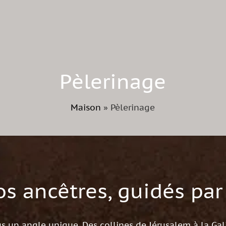
Pèlerinage
Maison
»
Pèlerinage
os ancêtres, guidés par
us un angle unique. Des collines de Jérusalem à la Gal