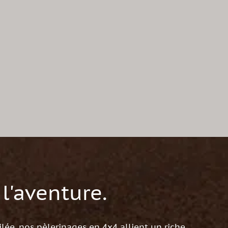
 l'aventure.
ilée, nos pèlerinages en 4x4 allient un riche