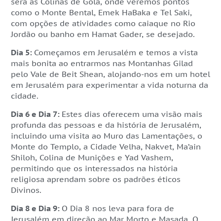
será as Colinas de Golã, onde veremos pontos
como o Monte Bental, Emek HaBaka e Tel Saki,
com opções de atividades como caiaque no Rio
Jordão ou banho em Hamat Gader, se desejado.
Dia 5:
Começamos em Jerusalém e temos a vista
mais bonita ao entrarmos nas Montanhas Gilad
pelo Vale de Beit Shean, alojando-nos em um hotel
em Jerusalém para experimentar a vida noturna da
cidade.
Dia 6 e Dia 7:
Estes dias oferecem uma visão mais
profunda das pessoas e da história de Jerusalém,
incluindo uma visita ao Muro das Lamentações, o
Monte do Templo, a Cidade Velha, Nakvet, Ma’ain
Shiloh, Colina de Munições e Yad Vashem,
permitindo que os interessados na história
religiosa aprendam sobre os padrões éticos
Divinos.
Dia 8 e Dia 9:
O Dia 8 nos leva para fora de
Jerusalém em direção ao Mar Morto e Masada. O