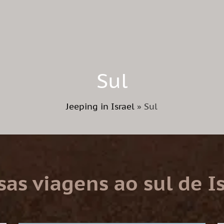
Sul
Jeeping in Israel
»
Sul
as viagens ao sul de I