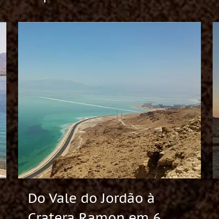
Do Vale do Jordão à
Cratera Ramon em 6