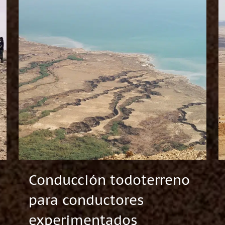
Conducción todoterreno
para conductores
experimentados