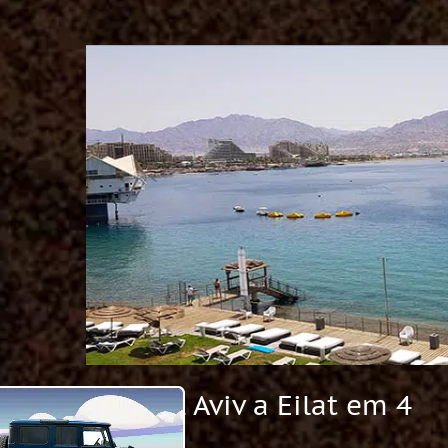
De Tel Aviv a Eilat em 4
dias