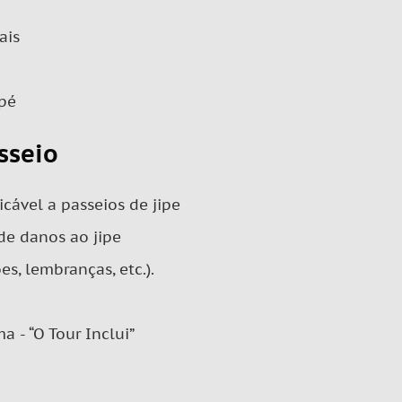
ais
 pé
sseio
cável a passeios de jipe
de danos ao jipe
es, lembranças, etc.).
a - “O Tour Inclui”