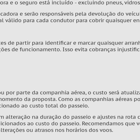
 e o seguro está incluído - excluindo pneus, vidros, p
ocadora e serão responsáveis pela devolução do veícu
al válido para cada condutor para cobrir quaisquer e
tes de partir para identificar e marcar quaisquer arr
ões de funcionamento. Isso evita cobranças injustifi
ou por parte da companhia aérea, o custo será atual
 momento da proposta. Como as companhias aéreas pod
ionado ao custo total do passeio.
m alteração na duração do passeio e ajustes na rota 
adicionados ao custo do passeio. Recomendamos que v
lterações ou atrasos nos horários dos voos.