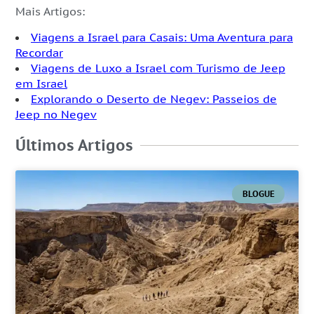
Mais Artigos:
Viagens a Israel para Casais: Uma Aventura para
Recordar
Viagens de Luxo a Israel com Turismo de Jeep
em Israel
Explorando o Deserto de Negev: Passeios de
Jeep no Negev
Últimos Artigos
BLOGUE