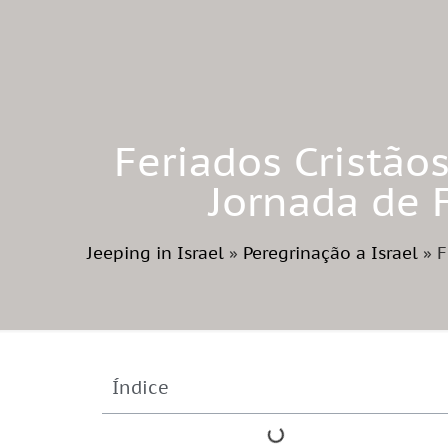
Feriados Cristão
Jornada de 
Jeeping in Israel
»
Peregrinação a Israel
»
F
Índice