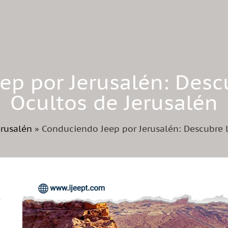
p por Jerusalén: Desc
Ocultos de Jerusalén
erusalén
»
Conduciendo Jeep por Jerusalén: Descubre l