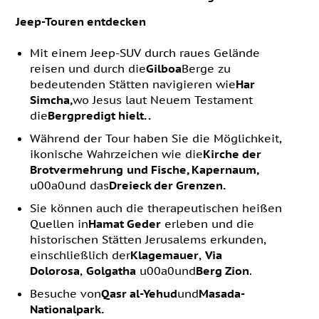
Jeep-Touren entdecken
Mit einem Jeep-SUV durch raues Gelände
reisen und durch die
Gilboa
Berge zu
bedeutenden Stätten navigieren wie
Har
Simcha,
wo Jesus laut Neuem Testament
die
Bergpredigt hielt.
.
Während der Tour haben Sie die Möglichkeit,
ikonische Wahrzeichen wie die
Kirche der
Brotvermehrung
und Fische, Kapernaum,
u00a0und das
Dreieck der Grenzen.
Sie können auch die therapeutischen heißen
Quellen in
Hamat Geder
erleben und die
historischen Stätten Jerusalems erkunden,
einschließlich der
Klagemauer
,
Via
Dolorosa
,
Golgatha
u00a0und
Berg Zion
.
Besuche von
Qasr al-Yehud
und
Masada-
Nationalpark.