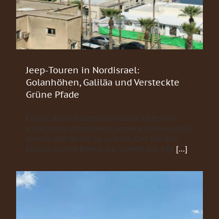
Jeep-Touren in Nordisrael:
Golanhöhen, Galiläa und Versteckte
Grüne Pfade
Einige Reisen bestehen darin, Orte von
einer Liste abzuhaken. Andere drehen sich
darum, die Reise zu spüren. Der Norden
Israels bietet Ihnen die zweite Art. Mit
[…]