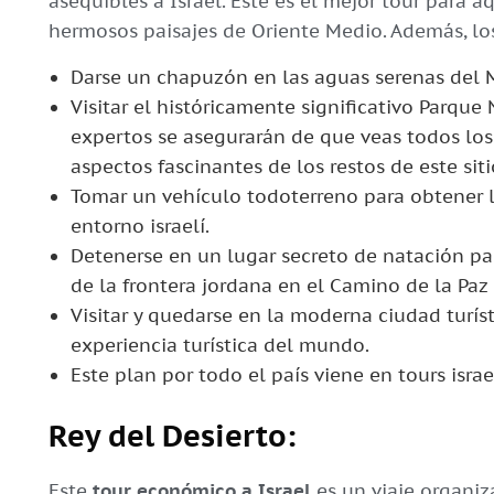
asequibles a Israel. Este es el mejor tour para 
hermosos paisajes de Oriente Medio. Además, los
Darse un chapuzón en las aguas serenas del M
Visitar el históricamente significativo Parqu
expertos se asegurarán de que veas todos los 
aspectos fascinantes de los restos de este sitio
Tomar un vehículo todoterreno para obtener 
entorno israelí.
Detenerse en un lugar secreto de natación pa
de la frontera jordana en el Camino de la Paz 
Visitar y quedarse en la moderna ciudad turíst
experiencia turística del mundo.
Este plan por todo el país viene en tours isr
Rey del Desierto:
Este
tour económico a Israel
es un viaje organiz