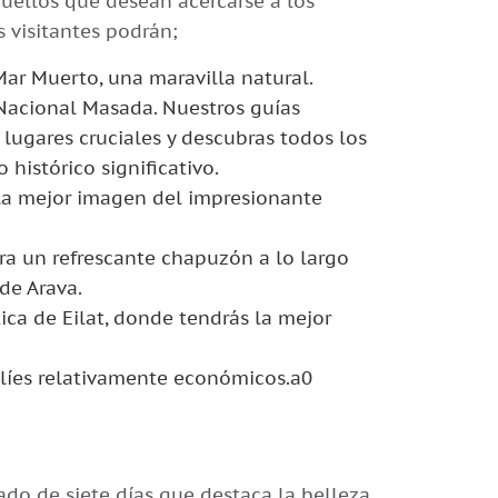
aquellos que desean acercarse a los
 visitantes podrán;
ar Muerto, una maravilla natural.
e Nacional Masada. Nuestros guías
lugares cruciales y descubras todos los
 histórico significativo.
la mejor imagen del impresionante
ra un refrescante chapuzón a lo largo
de Arava.
ica de Eilat, donde tendrás la mejor
aelíes relativamente económicos.a0
ado de siete días que destaca la belleza